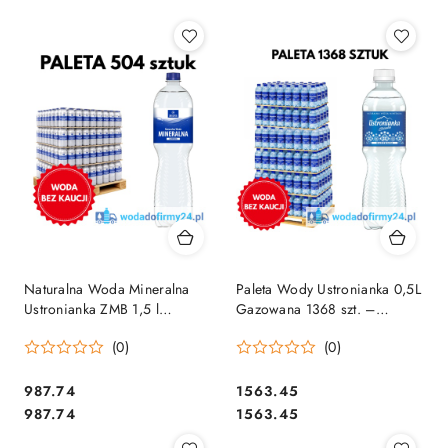
Naturalna Woda Mineralna
Paleta Wody Ustronianka 0,5L
Ustronianka ZMB 1,5 l
Gazowana 1368 szt. –
Gazowana – Paleta 504 szt.
Hurtowa Dostawa
(0)
(0)
Bez Kaucji
987.74
1563.45
Cena:
Cena:
Cena:
Cena:
987.74
1563.45