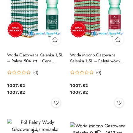
Woda Gazowana Selenka 1,5L
Woda Mocno Gazowana
– Paleta 504 szt. | Cena
Selenka 1,5L – Paleta wody
Hurtowa 1,35 netto
504 szt.
(0)
(0)
1007.82
1007.82
Cena:
Cena:
Cena:
Cena:
1007.82
1007.82