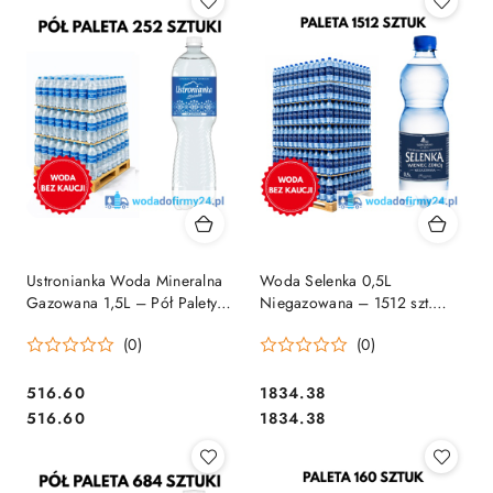
Ustronianka Woda Mineralna
Woda Selenka 0,5L
Gazowana 1,5L – Pół Palety
Niegazowana – 1512 szt.
252 Butelki
Paleta wody | Sprzedaż
(0)
(0)
Hurtowa
516.60
1834.38
Cena:
Cena:
Cena:
Cena:
516.60
1834.38