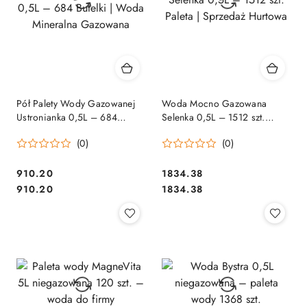
Pół Palety Wody Gazowanej
Woda Mocno Gazowana
Ustronianka 0,5L – 684
Selenka 0,5L – 1512 szt.
Butelki | Woda Mineralna
Paleta | Sprzedaż Hurtowa
(0)
(0)
Gazowana
910.20
1834.38
Cena:
Cena:
Cena:
Cena:
910.20
1834.38