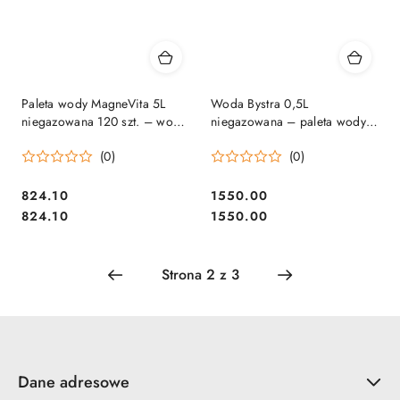
Paleta wody MagneVita 5L
Woda Bystra 0,5L
niegazowana 120 szt. – woda
niegazowana – paleta wody
do firmy
1368 szt.
(0)
(0)
824.10
1550.00
Cena:
Cena:
Cena:
Cena:
824.10
1550.00
Dane adresowe