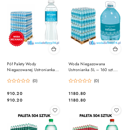
Pół Palety Wody
Woda Niegazowana
Niegazowanej Ustronianka
Ustronianka 5L – 160 szt.
0,5L – 684 Butelki | Woda
Paleta 6zł/szt. Netto
(0)
(0)
Mineralna Niegazowana
910.20
1180.80
Cena:
Cena:
Cena:
Cena:
910.20
1180.80