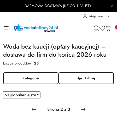
Przejdź do treści głównej
Przejdź do wyszukiwarki
Przejdź do moje konto
Przejdź do menu głównego
Przejdź do stopki
DARMOWA DOSTAWA JUŻ OD 1 PALETY!
Moje konto
Woda bez kaucji (opłaty kaucyjnej) –
dostawa do firm do końca 2026 roku
Liczba produktów:
25
Kategorie
Filtruj
Zastosowano
Sortuj
według
sortowanie:
Najpopularniejsze.