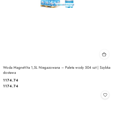
Woda MagneVita 1,5L Niegazowana – Paleta wody 504 szt | Szybka
dostawa
1174.74
Cena:
Cena:
1174.74