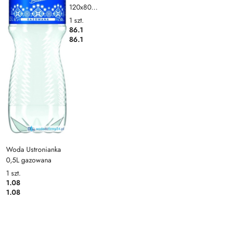
120x80
USTRONIANKA
1
szt.
86.1
86.1
Woda Ustronianka
0,5L gazowana
1
szt.
1.08
1.08