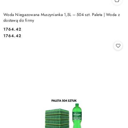
Woda Niegazowana Muszynianka 1,5L – 504 szt. Paleta | Woda z
dostawą do firmy
1764.42
Cena:
Cena:
1764.42