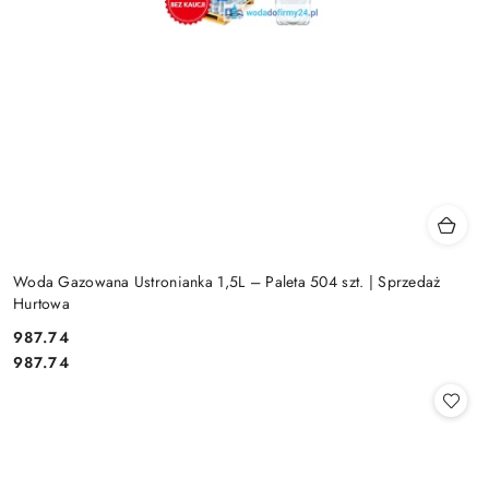
Woda Gazowana Ustronianka 1,5L – Paleta 504 szt. | Sprzedaż
Hurtowa
987.74
Cena:
Cena:
987.74