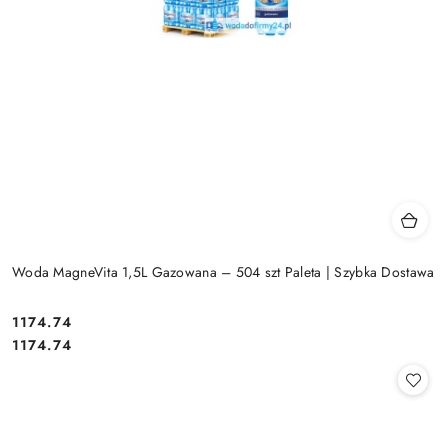
Woda MagneVita 1,5L Gazowana – 504 szt Paleta | Szybka Dostawa
1174.74
Cena:
Cena:
1174.74