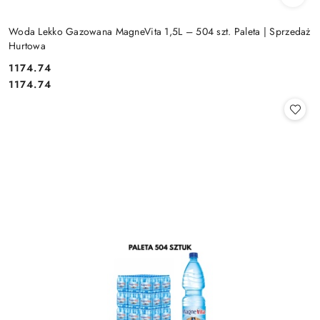
Woda Lekko Gazowana MagneVita 1,5L – 504 szt. Paleta | Sprzedaż
Hurtowa
1174.74
Cena:
Cena:
1174.74