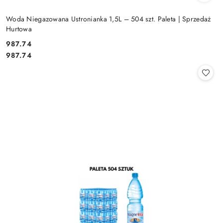
Woda Niegazowana Ustronianka 1,5L – 504 szt. Paleta | Sprzedaż
Hurtowa
987.74
Cena:
Cena:
987.74