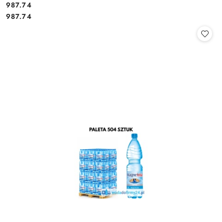
987.74
Cena:
Cena:
987.74