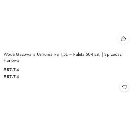
Woda Gazowana Ustronianka 1,5L – Paleta 504 szt. | Sprzedaż
Hurtowa
987.74
Cena:
Cena:
987.74