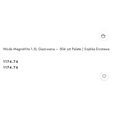
Woda MagneVita 1,5L Gazowana – 504 szt Paleta | Szybka Dostawa
1174.74
Cena:
Cena:
1174.74