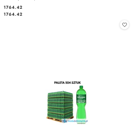
1764.42
Cena:
Cena:
1764.42