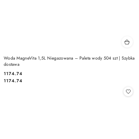
Woda MagneVita 1,5L Niegazowana – Paleta wody 504 szt | Szybka
dostawa
1174.74
Cena:
Cena:
1174.74