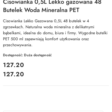
Cisowianka 0,5L Lekko gazowana 48
Butelek Woda Mineralna PET
Cisowianka Lekko Gazowana 0,5L 48 butelek w 4
zgrzewkach. Naturalna woda mineralna z delikatnymi
bąbelkami, idealna do domu, biura i firmy. Wygodne butelki
PET 500 ml zapewniają komfort użytkowania oraz
przechowywania.
Dostępność:
Duża dostępność
cena:
127.20
127.20
Cena: