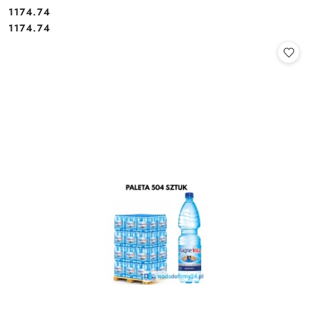
1174.74
Cena:
Cena:
1174.74