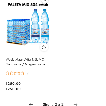
Woda MagneVita 1,5L MIX
Gazowana / Niegazowana –
Paleta wody 504 szt.
(0)
1250.00
Cena:
Cena:
1250.00