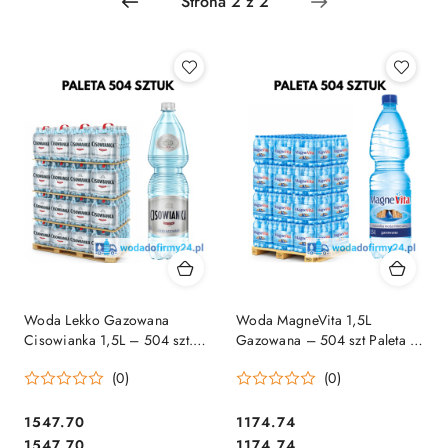
Woda Lekko Gazowana
Woda MagneVita 1,5L
Cisowianka 1,5L – 504 szt.
Gazowana – 504 szt Paleta |
Paleta | Cena Hurtowa 1,95
Szybka Dostawa
(0)
(0)
netto
1547.70
1174.74
Cena:
Cena:
Cena:
Cena:
1547.70
1174.74