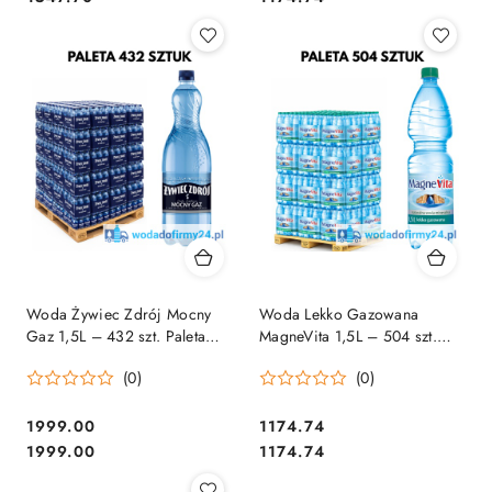
Woda Żywiec Zdrój Mocny
Woda Lekko Gazowana
Gaz 1,5L – 432 szt. Paleta
MagneVita 1,5L – 504 szt.
wody | Sprzedaż Hurtowa
Paleta | Sprzedaż Hurtowa
(0)
(0)
1999.00
1174.74
Cena:
Cena:
Cena:
Cena:
1999.00
1174.74