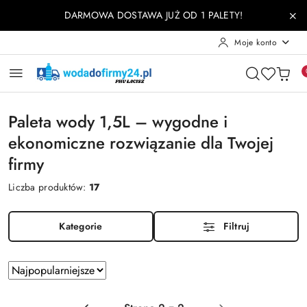
Przejdź do treści głównej
Przejdź do wyszukiwarki
Przejdź do moje konto
Przejdź do menu głównego
Przejdź do stopki
DARMOWA DOSTAWA JUŻ OD 1 PALETY!
Moje konto
Paleta wody 1,5L – wygodne i
ekonomiczne rozwiązanie dla Twojej
firmy
Liczba produktów:
17
Kategorie
Filtruj
Zastosowano
Sortuj
według
sortowanie:
Najpopularniejsze.