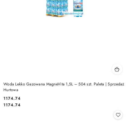
Woda Lekko Gazowana MagneVita 1,5L – 504 szt. Paleta | Sprzedaż
Hurtowa
1174.74
Cena:
Cena:
1174.74