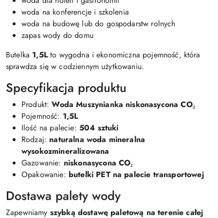
woda dla hoteli i gastronomii
woda na konferencje i szkolenia
woda na budowę lub do gospodarstw rolnych
zapas wody do domu
Butelka
1,5L
to wygodna i ekonomiczna pojemność, która
sprawdza się w codziennym użytkowaniu.
Specyfikacja produktu
Produkt:
Woda Muszynianka niskonasycona CO₂
Pojemność:
1,5L
Ilość na palecie:
504 sztuki
Rodzaj:
naturalna woda mineralna
wysokozmineralizowana
Gazowanie:
niskonasycona CO₂
Opakowanie:
butelki PET na palecie transportowej
Dostawa palety wody
Zapewniamy
szybką dostawę paletową na terenie całej