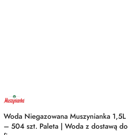
NAZWA
PRODUCENTA:
MUSZYNIANKA
SP.
Z
Woda Niegazowana Muszynianka 1,5L
O.O.
– 504 szt. Paleta | Woda z dostawą do