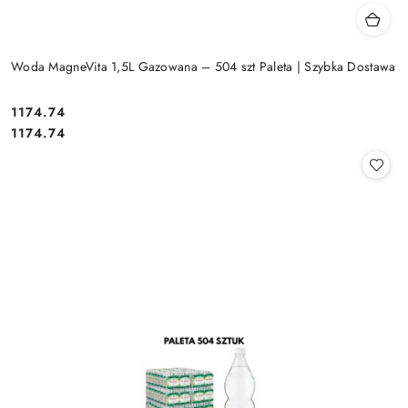
Woda MagneVita 1,5L Gazowana – 504 szt Paleta | Szybka Dostawa
1174.74
Cena:
Cena:
1174.74