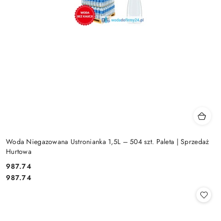
Woda Niegazowana Ustronianka 1,5L – 504 szt. Paleta | Sprzedaż
Hurtowa
987.74
Cena:
Cena:
987.74