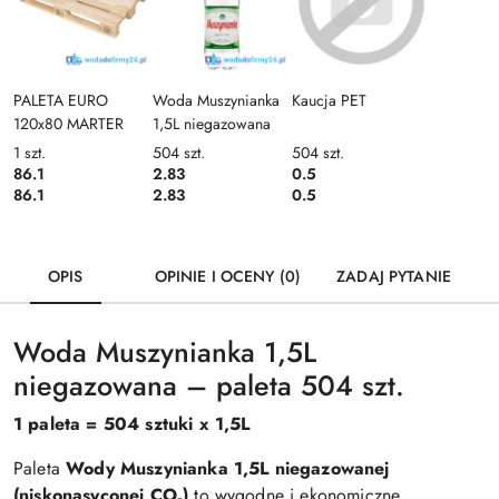
PALETA EURO
Woda Muszynianka
Kaucja PET
120x80 MARTER
1,5L niegazowana
1
szt.
504
szt.
504
szt.
86.1
2.83
0.5
86.1
2.83
0.5
OPIS
OPINIE I OCENY (0)
ZADAJ PYTANIE
Woda Muszynianka 1,5L
niegazowana – paleta 504 szt.
1 paleta = 504 sztuki x 1,5L
Paleta
Wody Muszynianka 1,5L niegazowanej
(niskonasyconej CO₂)
to wygodne i ekonomiczne