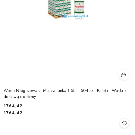
Woda Niegazowana Muszynianka 1,5L – 504 szt. Paleta | Woda z
dostawą do firmy
1764.42
Cena:
Cena:
1764.42