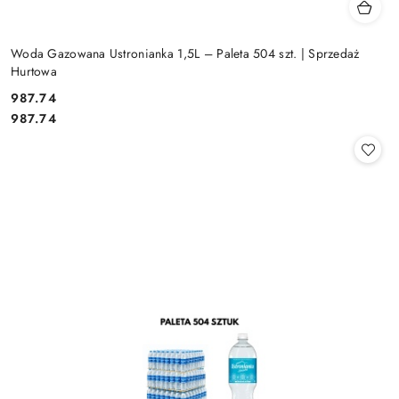
Woda Gazowana Ustronianka 1,5L – Paleta 504 szt. | Sprzedaż
Hurtowa
987.74
Cena:
Cena:
987.74