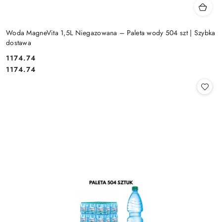
Woda MagneVita 1,5L Niegazowana – Paleta wody 504 szt | Szybka
dostawa
1174.74
Cena:
Cena:
1174.74