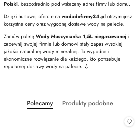
Polski
, bezpośrednio pod wskazany adres firmy lub domu.
Dzięki hurtowej ofercie na
wodadofirmy24.pl
otrzymujesz
korzystne ceny oraz wygodną dostawę wody na palecie.
Zamów paletę
Wody Muszynianka 1,5L niegazowanej
i
zapewnij swojej firmie lub domowi stały zapas wysokiej
jakości naturalnej wody mineralnej. To wygodne i
ekonomiczne rozwiązanie dla każdego, kto potrzebuje
regularnej dostawy wody na palecie. 💧
Produkty
Produkty
Polecamy
Produkty podobne
Pomiń karuzelę produktów
o
o
statusie:
statusie: