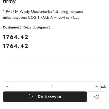
firmy
1 PALETA Wody Muszynianka 1,5L niegazowana
niskonasycona CO2 1 PALETA = 504 sztx1,5L
Dostępność:
Duża dostępność
cena:
1764.42
1764.42
Cena:
Ilość
szt.
Do koszyka