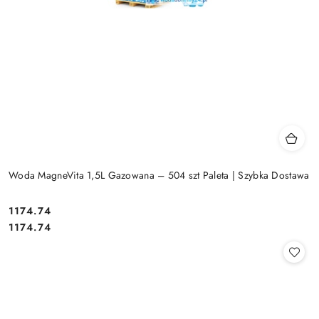
Woda MagneVita 1,5L Gazowana – 504 szt Paleta | Szybka Dostawa
1174.74
Cena:
Cena:
1174.74