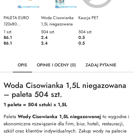
PALETA EURO
Woda Cisowianka
Kaucja PET
120x80
1,5L niegazowana
USTRONIANKA
1
szt.
504
szt.
504
szt.
86.1
2.4
0.5
86.1
2.4
0.5
OPIS
OPINIE I OCENY (0)
ZADAJ PYTANIE
Woda Cisowianka 1,5L niegazowana
– paleta 504 szt.
1 paleta = 504 sztuki x 1,5L
Paleta
Wody Cisowianka 1,5L niegazowanej
to wygodne i
ekonomiczne rozwiązanie dla firm, biur, hoteli, restauracji,
szkół oraz klientów indywidualnych. Zakup wody na palecie