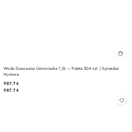
Woda Gazowana Ustronianka 1,5L – Paleta 504 szt. | Sprzedaż
Hurtowa
987.74
Cena:
Cena:
987.74