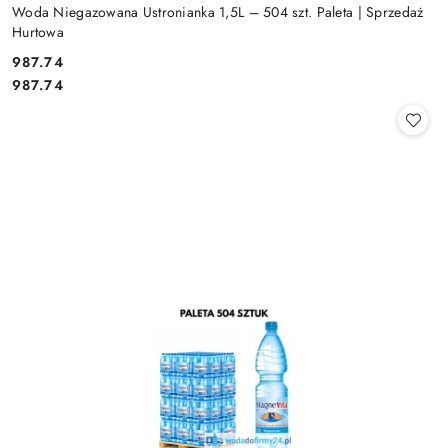
Woda Niegazowana Ustronianka 1,5L – 504 szt. Paleta | Sprzedaż
Hurtowa
987.74
Cena:
Cena:
987.74