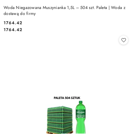
Woda Niegazowana Muszynianka 1,5L – 504 szt. Paleta | Woda z
dostawą do firmy
1764.42
Cena:
Cena:
1764.42