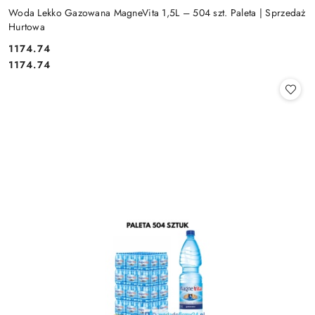
Woda Lekko Gazowana MagneVita 1,5L – 504 szt. Paleta | Sprzedaż
Hurtowa
1174.74
Cena:
Cena:
1174.74