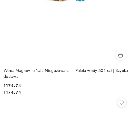
Woda MagneVita 1,5L Niegazowana – Paleta wody 504 szt | Szybka
dostawa
1174.74
Cena:
Cena:
1174.74