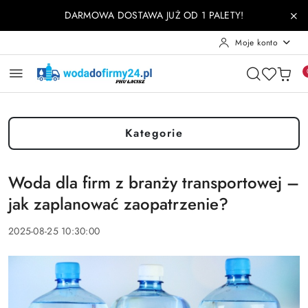
Przejdź do treści głównej
Przejdź do wyszukiwarki
Przejdź do moje konto
Przejdź do menu głównego
Przejdź do stopki
DARMOWA DOSTAWA JUŻ OD 1 PALETY!
Moje konto
Kategorie
Woda dla firm z branży transportowej –
jak zaplanować zaopatrzenie?
2025-08-25 10:30:00