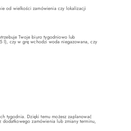
e od wielkości zamówienia czy lokalizacji
otrzebuje Twoje biuro tygodniowo lub
 0,5 l), czy w grę wchodzi woda niegazowana, czy
iach tygodnia. Dzięki temu możesz zaplanować
esz dodatkowego zamówienia lub zmiany terminu,