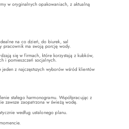
irmy w oryginalnych opakowaniach, z aktualną
 idealne na co dzień, do biurek, sal
żdy pracownik ma swoją porcję wody.
wdzają się w firmach, które korzystają z kubków,
ch i pomieszczeń socjalnych.
 jeden z najczęstszych wyborów wśród klientów
alenie stałego harmonogramu. Współpracując z
zie zawsze zaopatrzona w świeżą wodę.
atycznie według ustalonego planu.
 momencie.