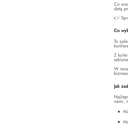
Co waż
datą p
👉 Spr
Co wyb
To zale
konfer
Z kolei
szklan
W nasz
biznes
Jak za
Najlep
nami, 
Ni
Mo