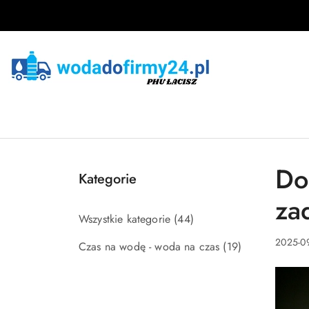
Przejdź do treści głównej
Przejdź do wyszukiwarki
Przejdź do moje konto
Przejdź do menu głównego
Przejdź do stopki
Do
Kategorie
za
Wszystkie kategorie
(44)
2025-0
Czas na wodę - woda na czas
(19)