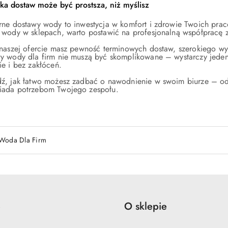
yka dostaw może być prostsza, niż myślisz
rne dostawy wody to inwestycja w komfort i zdrowie Twoich pra
 wody w sklepach, warto postawić na profesjonalną współpracę z
 naszej ofercie masz pewność terminowych dostaw, szerokiego wy
y wody dla firm nie muszą być skomplikowane – wystarczy jeden 
ie i bez zakłóceń.
ź, jak łatwo możesz zadbać o nawodnienie w swoim biurze – odwi
ada potrzebom Twojego zespołu.
Woda Dla Firm
e
O sklepie