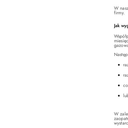
W nasz
firmy.
Jak wy
Współp
miesię
gazow
Następ
ra
ra
co
lu
W zale
zaopat
wystarc