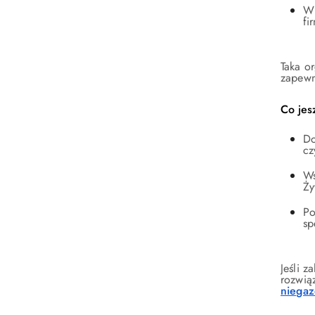
W 
fi
Taka o
zapewn
Co jes
Do
cz
Ws
Ży
Po
sp
Jeśli 
rozwią
niega