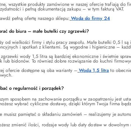
ne, wszystkie produkty zamówione w naszej ofercie trafiają do f
rzydatności i pełną dokumentacją zakupu – w tym fakturą VAT.
awdź pełną ofertę naszego sklepu:
Woda do firmy 24
rać do biura – małe butelki czy zgrzewki?
ży od wielkości firmy i stylu pracy zespołu. Małe butelki 0,5 l są
encyjnych i spotkań z klientami. Są wygodne i higieniczne – ka
 zgrzewki wody 1,5 litra są bardziej ekonomiczne i świetnie spra
ek lub bidonów. To również dobre rozwiązanie do kuchni firmowy
ej ofercie dostępne są oba warianty –
Woda 1,5 litra
to obecnie
owych.
dbać o regularność i porządek?
szym sposobem na zachowanie porządku w zaopatrzeniu jest ust
możesz wybrać cykliczne dostawy, dzięki którym Twoja firma będ
e musisz pamiętać o składaniu zamówień – realizujemy je autom
żesz zmienić ilości, rodzaje wody lub daty dostaw w dowolnym