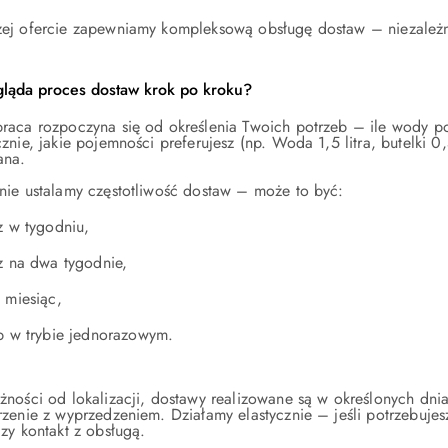
ej ofercie zapewniamy kompleksową obsługę dostaw – niezależni
gląda proces dostaw krok po kroku?
raca rozpoczyna się od określenia Twoich potrzeb – ile wody p
cznie, jakie pojemności preferujesz (np. Woda 1,5 litra, butelki
ana.
nie ustalamy częstotliwość dostaw – może to być:
z w tygodniu,
z na dwa tygodnie,
 miesiąc,
b w trybie jednorazowym.
żności od lokalizacji, dostawy realizowane są w określonych dn
rzenie z wyprzedzeniem. Działamy elastycznie – jeśli potrzebuj
zy kontakt z obsługą.