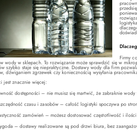
pracown
przedsię
poniewa
rozwiąz
logisty
dlaczeg
doświad
Dlaczeg
Firmy co
w wody w sklepach. To rozwiązanie może sprawdzić się w mikrop
ów szybko staje się niepraktyczne. Dostawy wody dla firm pozwa
w, dźwiganiem zgrzewek czy koniecznością wysyłania pracownika
i jest znacznie więcej:
wność dostępności – nie musisz się martwić, że zabraknie wody 
zczędność czasu i zasobów – całość logistyki spoczywa po stro
astyczność zamówień – możesz dostosować częstotliwość i ilości
goda – dostawy realizowane są pod drzwi biura, bez zaangażo