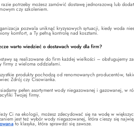
razie potrzeby możesz zamówić dostawę jednorazową lub doda
rmowym czy szkoleniem.
rganizacja pozwala uniknąć kryzysowych sytuacji, kiedy woda nie
iony komfort, a Ty pełną kontrolę nad kosztami.
zcze warto wiedzieć o dostawach wody dla firm?
stawy są realizowane do firm każdej wielkości – obsługujemy za
y firmy z wieloma oddziałami.
zystkie produkty pochodzą od renomowanych producentów, takich
wiec Zdrój czy Cisowianka.
siadamy pełen asortyment wody niegazowanej i gazowanej, w r
ecyfiki Twojej firmy.
zależy Ci na ekologii, możesz zdecydować się na wodę w większych
zaniem jest też wybór wody niegazowanej, która cieszy się najw
zowana
to klasyka, która sprawdzi się zawsze.