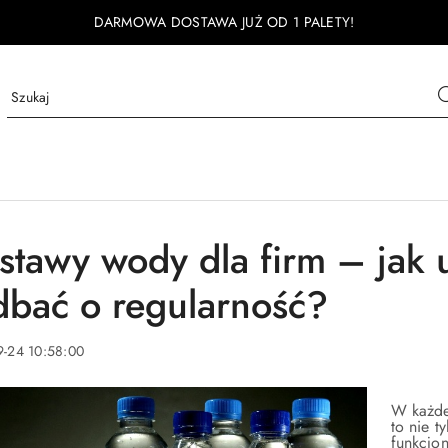
DARMOWA DOSTAWA JUŻ OD 1 PALETY!
stawy wody dla firm – jak u
dbać o regularność?
9-24 10:58:00
W każdej
to nie t
funkcjo