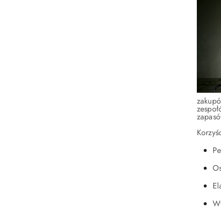
zakupó
zespoł
zapasó
Korzyśc
Pe
Os
El
Wy