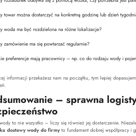
y rozładunek odbywa się z pomocą wózka, czy potrzebna jest pal
y towar można dostarczyć na konkretną godzinę lub dzień tygodn
y woda ma być rozdzielona na różne lokalizacje?
y zamówienie ma się powtarzać regularnie?
kie preferencje mają pracownicy – np. co do rodzaju wody i poje
cej informacji przekażesz nam na początku, tym lepiej dopasujemy
eń.
sumowanie – sprawna logistyk
zpieczeństwo
ody to nie wszystko – liczy się również jej dostarczenie. Niezale
yka dostawy wody do firmy
to fundament dobrej współpracy i g