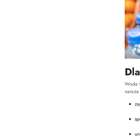
Dl
Woda t
naraża
za
sp
un