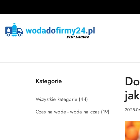
Przejdź do treści głównej
Przejdź do wyszukiwarki
Przejdź do moje konto
Przejdź do menu głównego
Przejdź do stopki
Do
Kategorie
ja
Wszystkie kategorie
(44)
2025-06
Czas na wodę - woda na czas
(19)