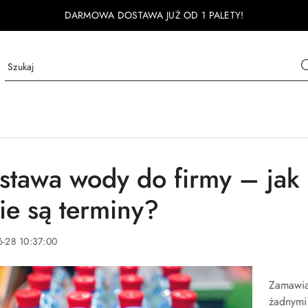
DARMOWA DOSTAWA JUŻ OD 1 PALETY!
stawa wody do firmy – jak d
kie są terminy?
-28 10:37:00
Zamawia
żadnymi