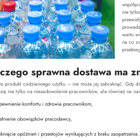
współpr
nie tylk
przewidy
prowadz
warto w
na co z
przebie
aczego sprawna dostawa ma z
o produkt codziennego użytku – nie może jej zabraknąć. Gdy dos
 się nie tylko na niezadowolenie pracowników, ale również na na
pewnienie komfortu i zdrowia pracownikom,
ełnienie obowiązków pracodawcy,
iknięcie opóźnień i przestojów wynikających z braku zaopatrzenia.