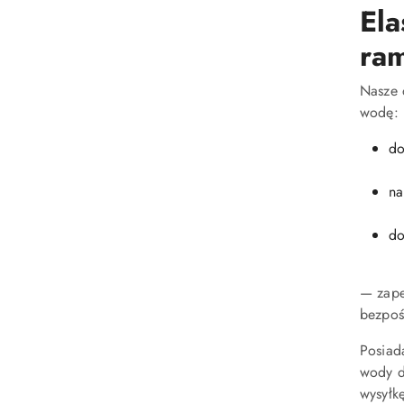
Ela
ra
Nasze 
wodę:
do
na
do
— zap
bezpoś
Posiad
wody d
wysyłk