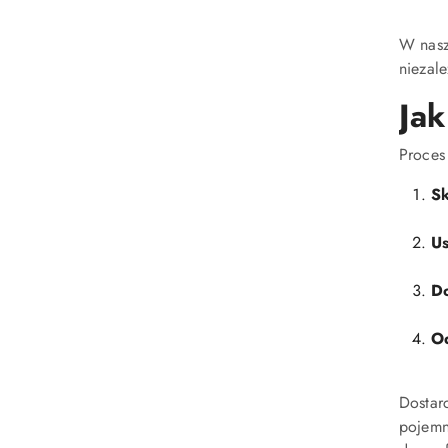
W nasz
niezal
Jak
Proces
Sk
Us
Do
Od
Dosta
pojemn