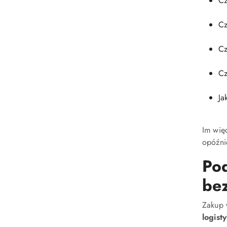
Cz
Cz
Cz
Cz
Ja
Im wię
opóźni
Pod
be
Zakup w
logist