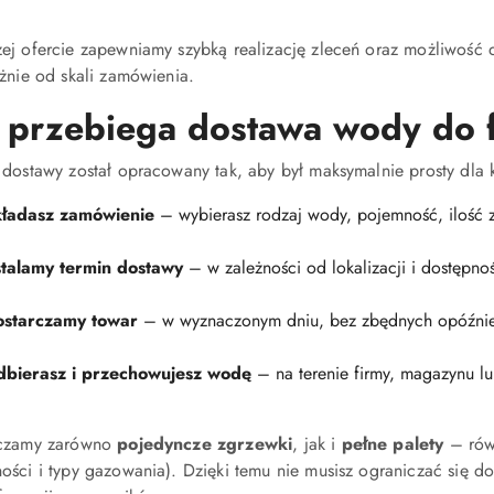
ej ofercie zapewniamy szybką realizację zleceń oraz możliwość d
eżnie od skali zamówienia.
 przebiega dostawa wody do 
 dostawy został opracowany tak, aby był maksymalnie prosty dla 
ładasz zamówienie
– wybierasz rodzaj wody, pojemność, ilość z
talamy termin dostawy
– w zależności od lokalizacji i dostępno
starczamy towar
– w wyznaczonym dniu, bez zbędnych opóźni
bierasz i przechowujesz wodę
– na terenie firmy, magazynu l
rczamy zarówno
pojedyncze zgrzewki
, jak i
pełne palety
– równ
ości i typy gazowania). Dzięki temu nie musisz ograniczać się