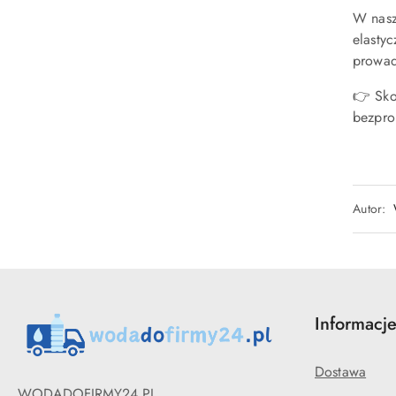
W nasz
elasty
prowad
👉 Sko
bezpr
Autor:
Informacj
Dostawa
WODADOFIRMY24.PL