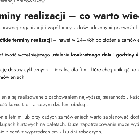
ferencji pracowników.
miny realizacji – co warto wi
 sprawnej organizacji i współpracy z doświadczonymi przewoźni
ótkie terminy realizacji
– nawet w 24–48h od złożenia zamówienia
żliwość wcześniejszego ustalenia
konkretnego dnia i godziny 
cję dostaw cyklicznych – idealną dla firm, które chcą uniknąć k
mówieniach.
enia są realizowane z zachowaniem najwyższej staranności. Każdy
ość konsultacji z naszym działem obsługi.
nie letnim lub przy dużych zamówieniach warto zaplanować dos
akupach hurtowych na paletach. Duże zapotrzebowanie może wydł
nie zleceń z wyprzedzeniem kilku dni roboczych.