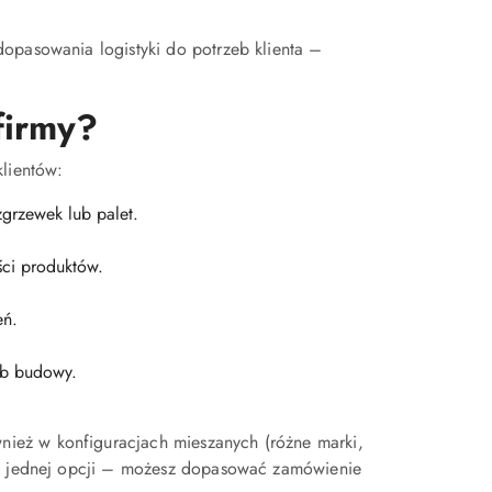
opasowania logistyki do potrzeb klienta –
firmy?
klientów:
grzewek lub palet.
ści produktów.
eń.
ub budowy.
ież w konfiguracjach mieszanych (różne marki,
 do jednej opcji – możesz dopasować zamówienie