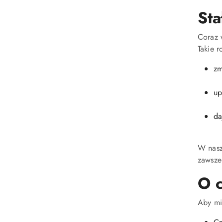
Sta
Coraz 
Takie r
zm
up
da
W nasz
zawsze
O c
Aby mi