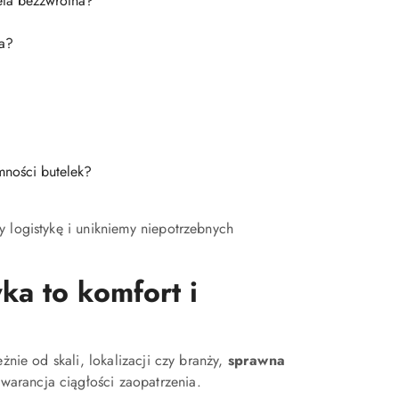
eta bezzwrotna?
ia?
mności butelek?
 logistykę i unikniemy niepotrzebnych
a to komfort i
żnie od skali, lokalizacji czy branży,
sprawna
warancja ciągłości zaopatrzenia.