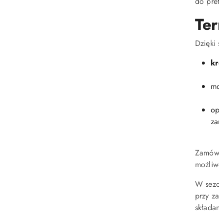
do pre
Ter
Dzięki
kr
mo
op
za
Zamówi
możliw
W sezo
przy z
składa